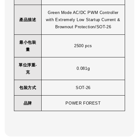
Green Mode AC/DC PWM Controller
產品描述
with Extremely Low Startup Current &
Brownout Protection/SOT-26
最小包裝
2500 pcs
量
單位淨重-
0.081g
克
包裝方式
SOT-26
品牌
POWER FOREST