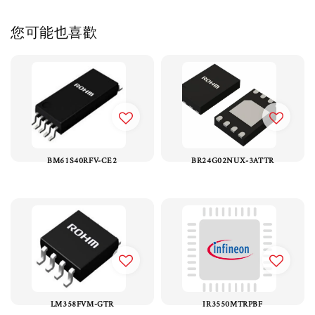
您可能也喜歡
BM61S40RFV-CE2
BR24G02NUX-3ATTR
LM358FVM-GTR
IR3550MTRPBF