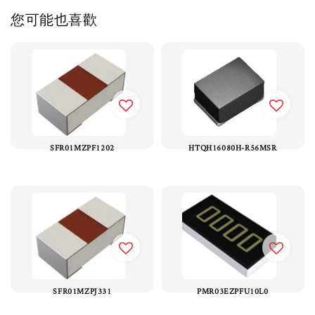
您可能也喜歡
SFR01MZPF1202
HTQH16080H-R56MSR
SFR01MZPJ331
PMR03EZPFU10L0