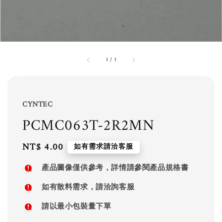
1
/
1
CYNTEC
PCMC063T-2R2MN
Regular
NT$ 4.00
如有需求請洽客服
price
產品圖像僅供參考，詳情請參閱產品規格書
如有散料需求，請洽詢客服
請以最小包裝量下單