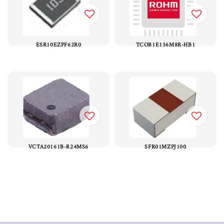
ESR10EZPF62R0
TCOB1E156M8R-HB1
VCTA20161B-R24MS6
SFR01MZPJ100