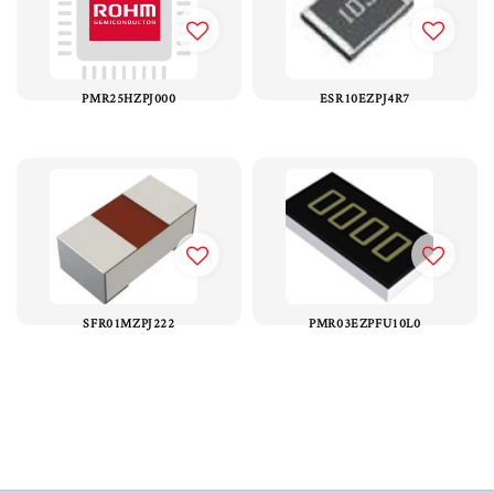
PMR25HZPJ000
ESR10EZPJ4R7
SFR01MZPJ222
PMR03EZPFU10L0