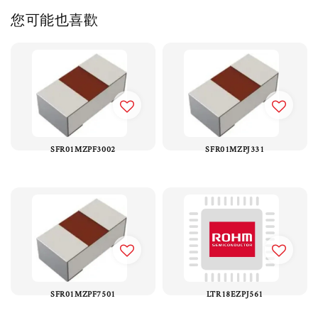
您可能也喜歡
SFR01MZPF3002
SFR01MZPJ331
SFR01MZPF7501
LTR18EZPJ561