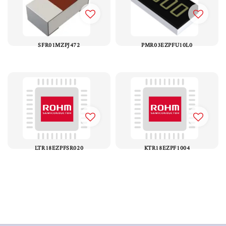
SFR01MZPJ472
PMR03EZPFU10L0
LTR18EZPFSR020
KTR18EZPF1004