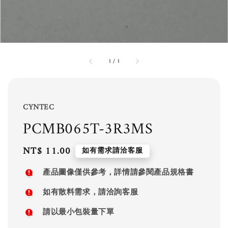
1
/
1
CYNTEC
PCMB065T-3R3MS
Regular
NT$ 11.00
如有需求請洽客服
price
產品圖像僅供參考，詳情請參閱產品規格書
如有散料需求，請洽詢客服
請以最小包裝量下單