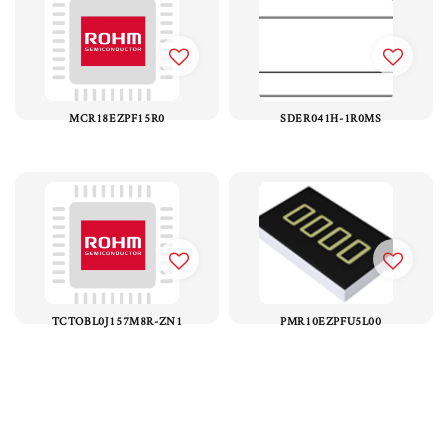
MCR18EZPF15R0
SDER041H-1R0MS
TCTOBL0J157M8R-ZN1
PMR10EZPFU5L00