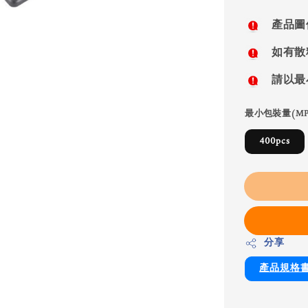
price
產品圖
如有散
請以最
最小包裝量(MP
400pcs
分享
產品規格