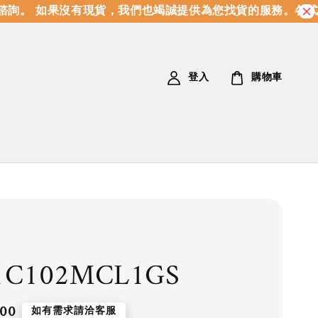
詢。 如果沒有現貨，我們也竭誠提供為您找貨的服務。
各式
登入
購物車
1C102MCL1GS
.00
如有需求請洽客服