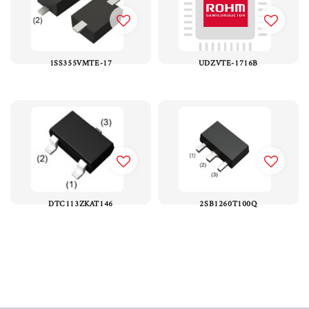
1SS355VMTE-17
UDZVTE-1716B
DTC113ZKAT146
2SB1260T100Q