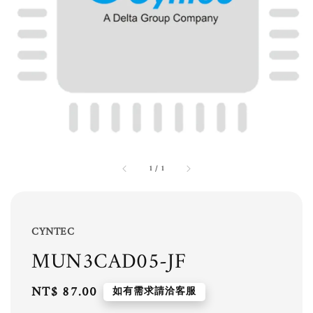
1
/
1
CYNTEC
MUN3CAD05-JF
Regular
NT$ 87.00
如有需求請洽客服
price