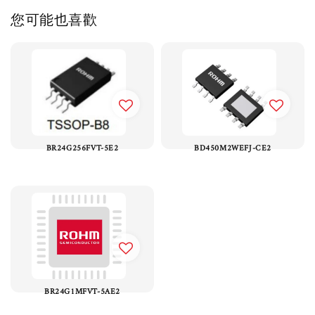
您可能也喜歡
BR24G256FVT-5E2
BD450M2WEFJ-CE2
BR24G1MFVT-5AE2