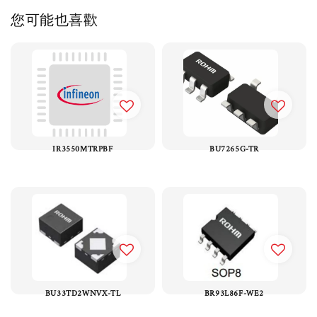
您可能也喜歡
IR3550MTRPBF
BU7265G-TR
BU33TD2WNVX-TL
BR93L86F-WE2