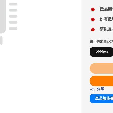
price
產品圖
如有散
請以最
最小包裝量(MP
1000pcs
分享
產品規格