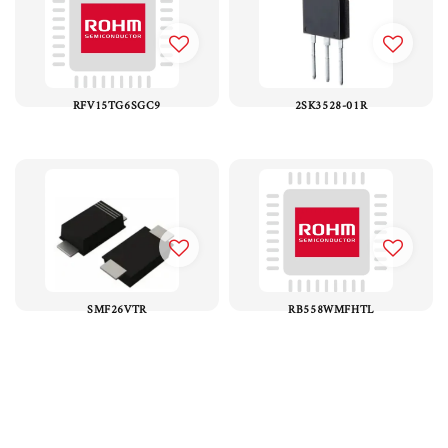
RFV15TG6SGC9
2SK3528-01R
SMF26VTR
RB558WMFHTL