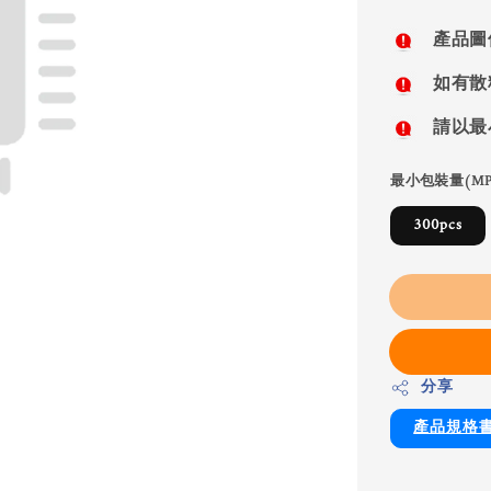
price
產品圖
如有散
請以最
最小包裝量(MP
300pcs
分享
產品規格