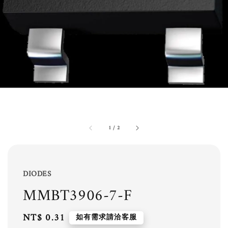
1
/
2
DIODES
MMBT3906-7-F
Regular
NT$ 0.31
如有需求請洽客服