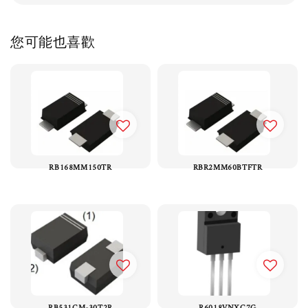
您可能也喜歡
RB168MM150TR
RBR2MM60BTFTR
RB531CM-30T2R
R6018VNXC7G