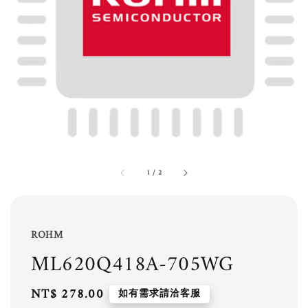
1
/
2
ROHM
ML620Q418A-705WG
Regular
NT$ 278.00
如有需求請洽客服