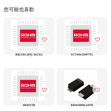
您可能也喜歡
BR25H128FJ-5ACE2
SCT4045DW7TL
HS8S2TB
RB060MM-60TR