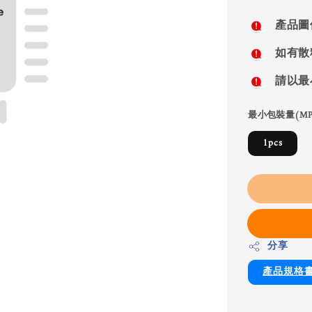
price
產品圖
如有散
請以最
最小包裝量(MP
1pcs
分享
產品規格