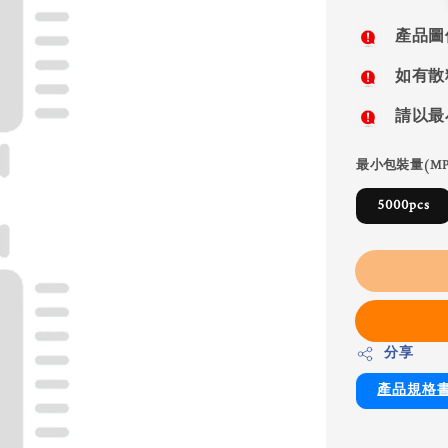
price
產品圖
如有散
請以最
最小包裝量(MP
5000pcs
分享
產品規格