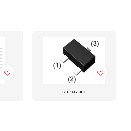
DTC014YEBTL