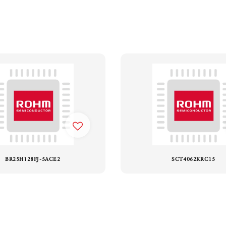
BR25H128FJ-5ACE2
SCT4062KRC15