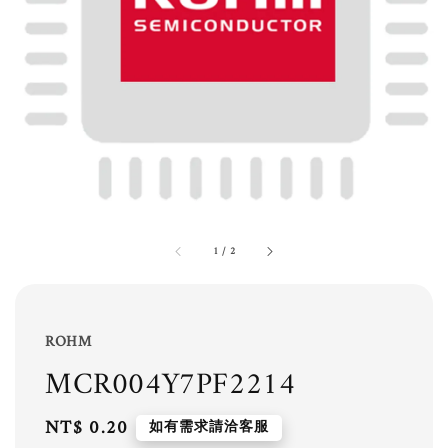
1
/
2
ROHM
MCR004Y7PF2214
Regular
NT$ 0.20
如有需求請洽客服