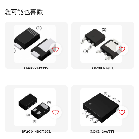
您可能也喜歡
RF05VYM2STR
RFV8BM6STL
RV2C014BCT2CL
RQ3E120ATTB