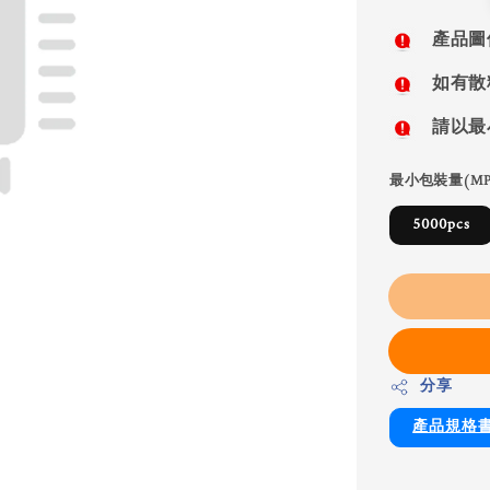
price
產品圖
如有散
請以最
最小包裝量(MP
5000pcs
分享
產品規格