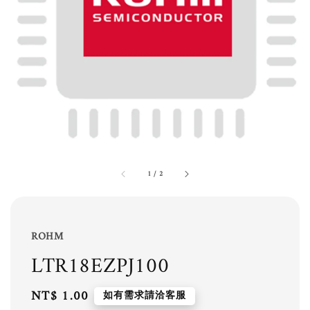
1
/
2
ROHM
LTR18EZPJ100
Regular
NT$ 1.00
如有需求請洽客服