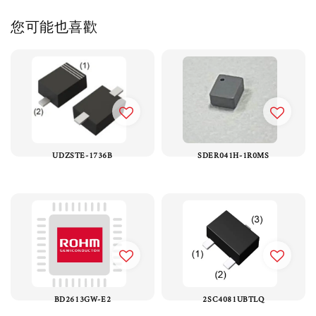
您可能也喜歡
UDZSTE-1736B
SDER041H-1R0MS
BD2613GW-E2
2SC4081UBTLQ