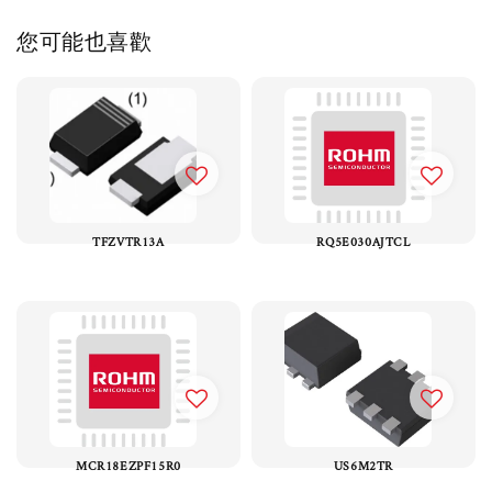
您可能也喜歡
TFZVTR13A
RQ5E030AJTCL
MCR18EZPF15R0
US6M2TR