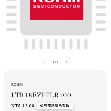
1
/
2
ROHM
LTR18EZPFLR100
Regular
NT$ 12.00
如有需求請洽客服