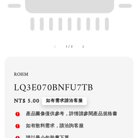
1
/
2
ROHM
LQ3E070BNFU7TB
Regular
NT$ 5.00
如有需求請洽客服
price
產品圖像僅供參考，詳情請參閱產品規格書
如有散料需求，請洽詢客服