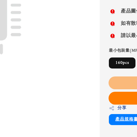
price
產品圖
如有散
請以最
最小包裝量(MP
160pcs
分享
產品規格