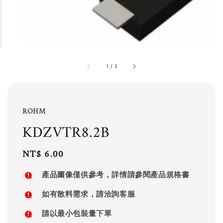
1
/
2
ROHM
KDZVTR8.2B
Regular
NT$ 6.00
price
產品圖像僅供參考，詳情請參閱產品規格書
如有散料需求，請洽詢客服
請以最小包裝量下單