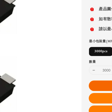
price
產品圖
如有散
請以最
最小包裝量(MP
3000pcs
數量