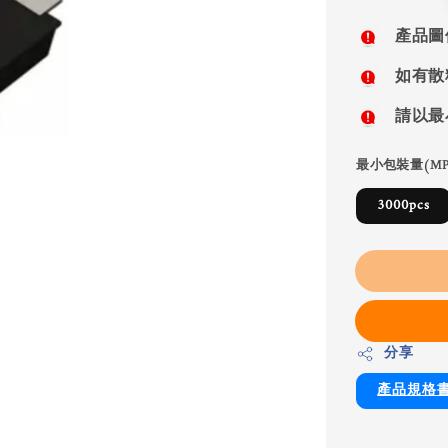
price
產品圖
如有散
請以最
最小包裝量(MP
3000pcs
分享
產品規格