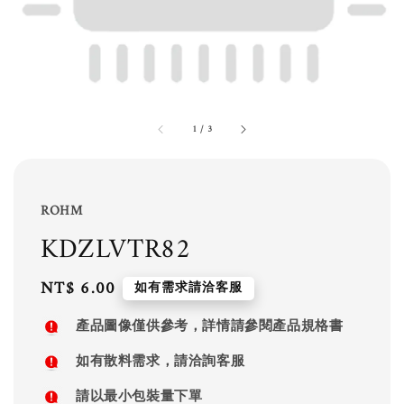
1
/
3
ROHM
KDZLVTR82
Regular
NT$ 6.00
如有需求請洽客服
price
產品圖像僅供參考，詳情請參閱產品規格書
如有散料需求，請洽詢客服
請以最小包裝量下單