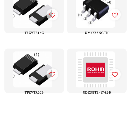
TFZVTR16C
UM6K33NGTN
TFZVTR20B
UDZSGTE-174.3B