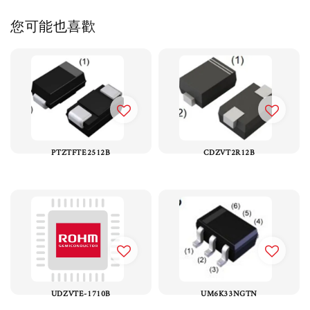
您可能也喜歡
PTZTFTE2512B
CDZVT2R12B
UDZVTE-1710B
UM6K33NGTN