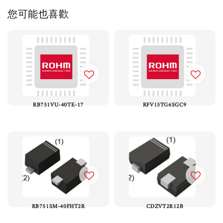
您可能也喜歡
RB751VU-40TE-17
RFV15TG6SGC9
RB751SM-40FHT2R
CDZVT2R12B