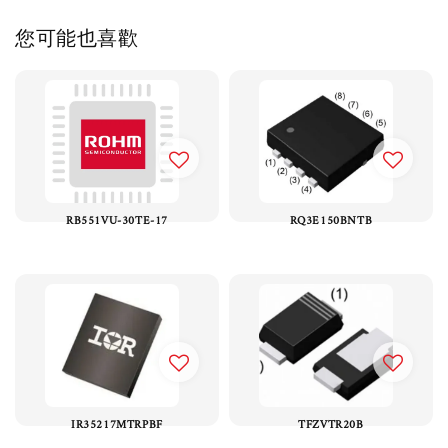
您可能也喜歡
RB551VU-30TE-17
RQ3E150BNTB
IR35217MTRPBF
TFZVTR20B