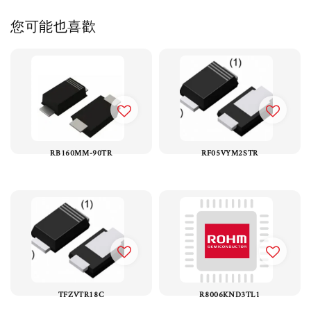
您可能也喜歡
RB160MM-90TR
RF05VYM2STR
TFZVTR18C
R8006KND3TL1