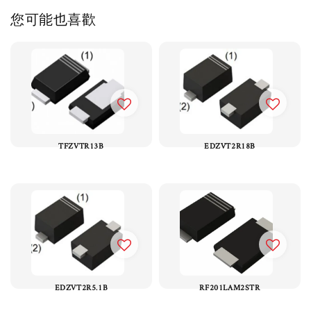
您可能也喜歡
TFZVTR13B
EDZVT2R18B
EDZVT2R5.1B
RF201LAM2STR