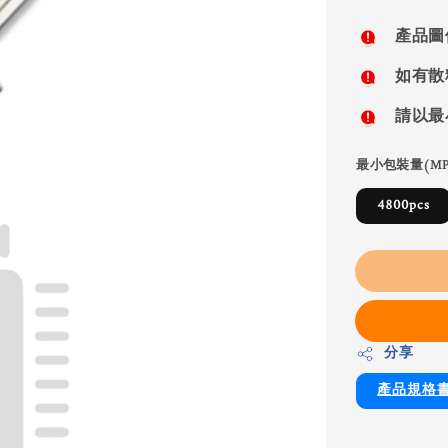
price
產品圖
如有散
請以最
最小包裝量(MP
4800pcs
分享
產品規格