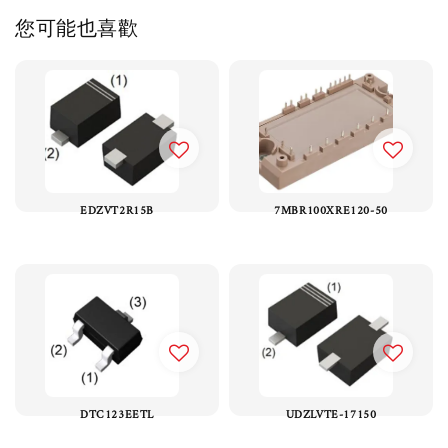
您可能也喜歡
EDZVT2R15B
7MBR100XRE120-50
DTC123EETL
UDZLVTE-17150