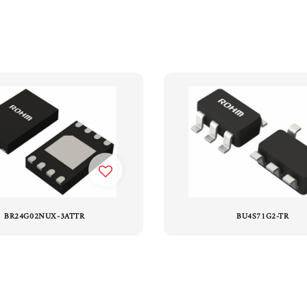
BR24G02NUX-3ATTR
BU4S71G2-TR