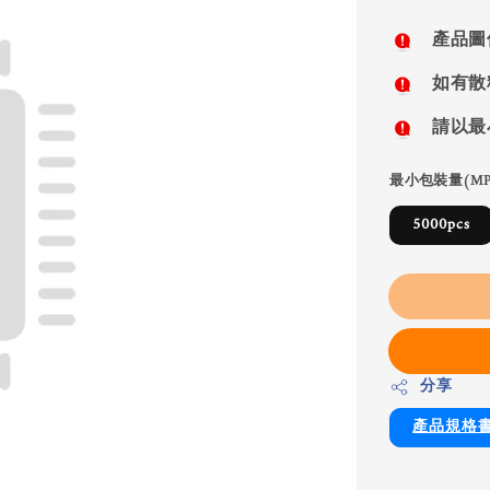
price
產品圖
如有散
請以最
最小包裝量(MP
5000pcs
分享
產品規格