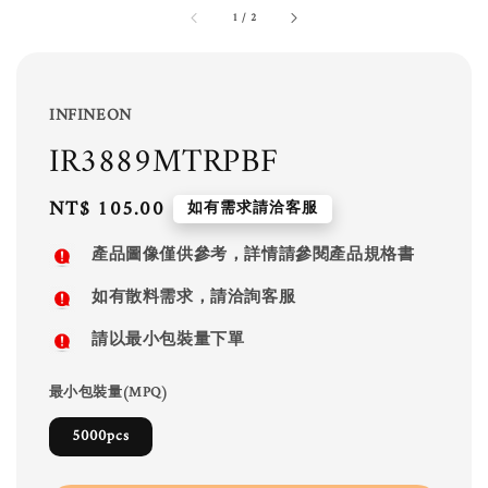
1
/
2
INFINEON
IR3889MTRPBF
Regular
NT$ 105.00
如有需求請洽客服
price
產品圖像僅供參考，詳情請參閱產品規格書
如有散料需求，請洽詢客服
請以最小包裝量下單
最小包裝量(MPQ)
5000pcs