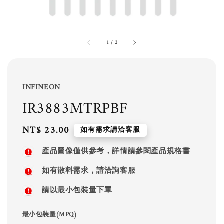
1
/
2
INFINEON
IR3883MTRPBF
Regular
NT$ 23.00
如有需求請洽客服
price
產品圖像僅供參考，詳情請參閱產品規格書
如有散料需求，請洽詢客服
請以最小包裝量下單
最小包裝量(MPQ)