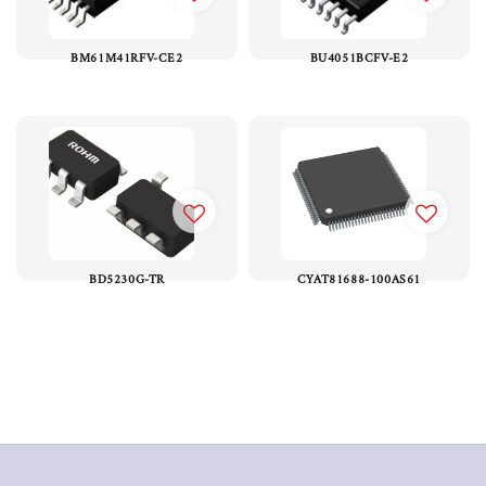
BM61M41RFV-CE2
BU4051BCFV-E2
BD5230G-TR
CYAT81688-100AS61