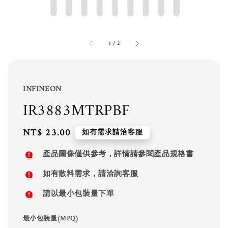
1
/
2
INFINEON
IR3883MTRPBF
Regular
NT$ 23.00
如有需求請洽客服
price
產品圖像僅供參考，詳情請參閱產品規格書
如有散料需求，請洽詢客服
請以最小包裝量下單
最小包裝量(MPQ)