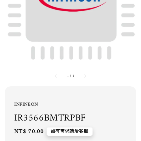
1
/
1
INFINEON
IR3566BMTRPBF
Regular
NT$ 70.00
如有需求請洽客服
price