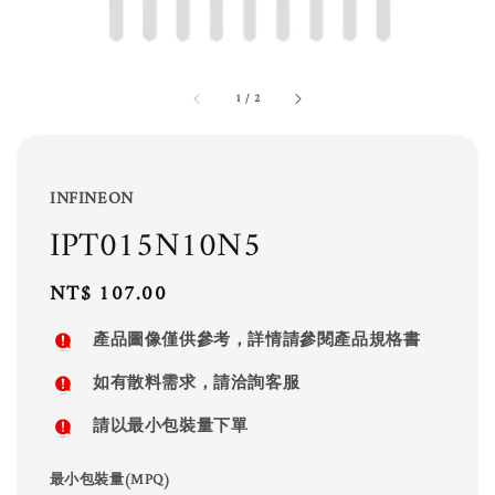
1
/
2
INFINEON
IPT015N10N5
Regular
NT$ 107.00
price
產品圖像僅供參考，詳情請參閱產品規格書
如有散料需求，請洽詢客服
請以最小包裝量下單
最小包裝量(MPQ)