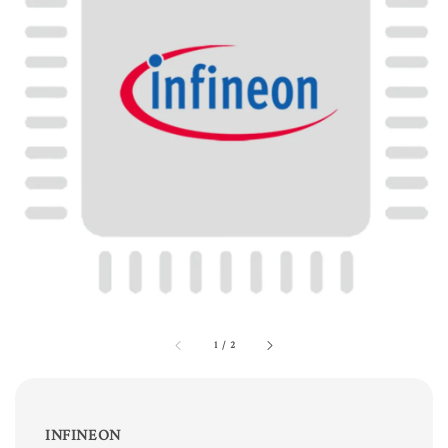
1
/
2
INFINEON