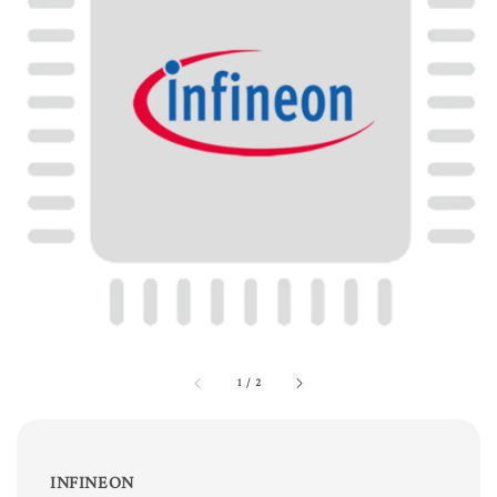
1
/
2
INFINEON