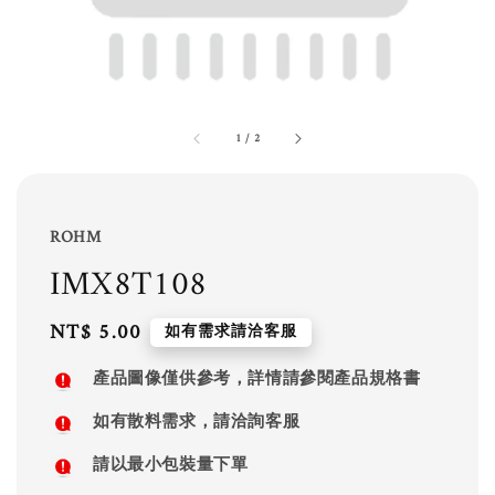
1
/
2
ROHM
IMX8T108
Regular
NT$ 5.00
如有需求請洽客服
price
產品圖像僅供參考，詳情請參閱產品規格書
如有散料需求，請洽詢客服
請以最小包裝量下單