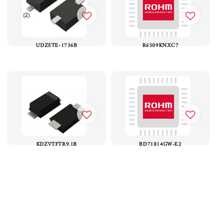
UDZSTE-1736B
R6509KNXC7
KDZVTFTR9.1B
BD71814GW-E2