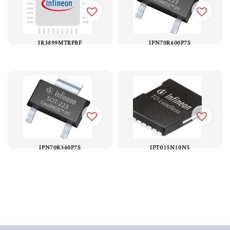
IR3899MTRPBF
IPN70R600P7S
IPN70R360P7S
IPT015N10N5