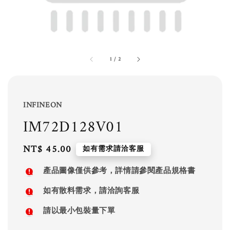
1
/
2
INFINEON
IM72D128V01
Regular
NT$ 45.00
如有需求請洽客服
price
產品圖像僅供參考，詳情請參閱產品規格書
如有散料需求，請洽詢客服
請以最小包裝量下單