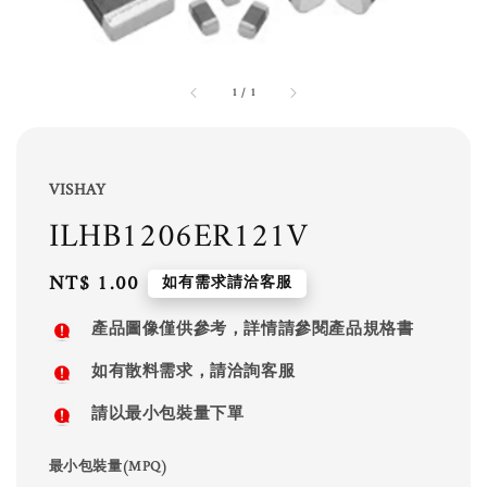
1
/
1
VISHAY
ILHB1206ER121V
Regular
NT$ 1.00
如有需求請洽客服
price
產品圖像僅供參考，詳情請參閱產品規格書
如有散料需求，請洽詢客服
請以最小包裝量下單
最小包裝量(MPQ)