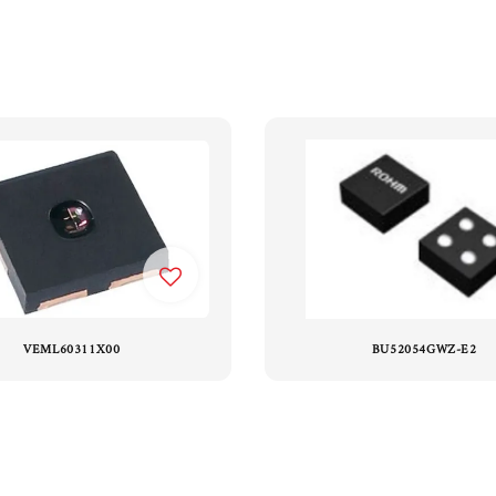
VEML60311X00
BU52054GWZ-E2