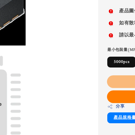
price
產品圖
如有散
請以最
最小包裝量(MP
5000pcs
分享
產品規格