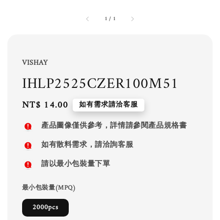
1
/
1
VISHAY
IHLP2525CZER100M51
Regular
NT$ 14.00
如有需求請洽客服
price
產品圖像僅供參考，詳情請參閱產品規格書
如有散料需求，請洽詢客服
請以最小包裝量下單
最小包裝量(MPQ)
2000pcs