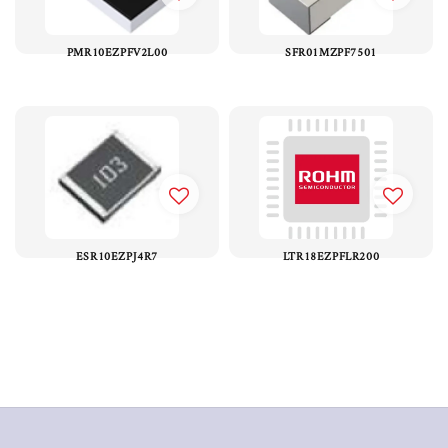
PMR10EZPFV2L00
SFR01MZPF7501
ESR10EZPJ4R7
LTR18EZPFLR200