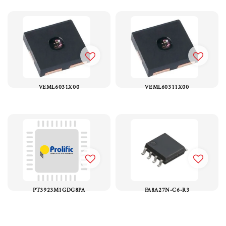
VEML6031X00
VEML60311X00
PT3923M1GDG8PA
FA8A27N-C6-R3