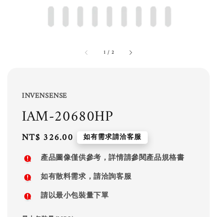
1
/
2
INVENSENSE
IAM-20680HP
Regular
NT$ 326.00
如有需求請洽客服
price
產品圖像僅供參考，詳情請參閱產品規格書
如有散料需求，請洽詢客服
請以最小包裝量下單